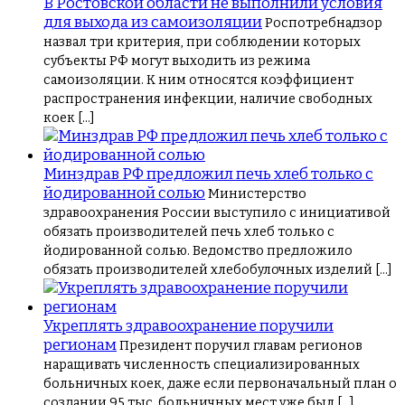
В Ростовской области не выполнили условия
для выхода из самоизоляции
Роспотребнадзор
назвал три критерия, при соблюдении которых
субъекты РФ могут выходить из режима
самоизоляции. К ним относятся коэффициент
распространения инфекции, наличие свободных
коек […]
Минздрав РФ предложил печь хлеб только с
йодированной солью
Министерство
здравоохранения России выступило с инициативой
обязать производителей печь хлеб только с
йодированной солью. Ведомство предложило
обязать производителей хлебобулочных изделий […]
Укреплять здравоохранение поручили
регионам
Президент поручил главам регионов
наращивать численность специализированных
больничных коек, даже если первоначальный план о
создании 95 тыс. больничных мест уже был […]