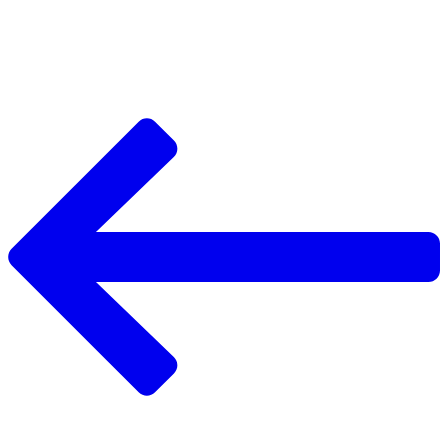
Навигация
по
записям