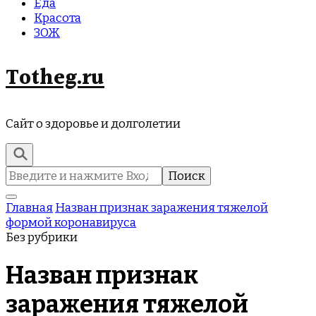
Еда
Красота
ЗОЖ
Totheg.ru
Сайт о здоровье и долголетии
Найти:
Главная
Назван признак заражения тяжелой
формой коронавируса
Без рубрики
Назван признак
заражения тяжелой