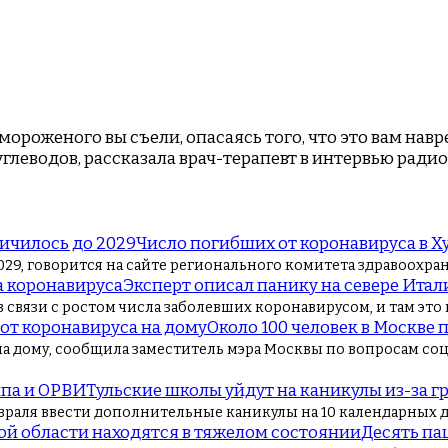
мороженого вы съели, опасаясь того, что это вам навр
глеводов, рассказала врач-терапевт в интервью радио 
Число погибших от коронавируса в Х
29, говорится на сайте регионального комитета здравоохране
Эксперт описал панику на севере Итал
в связи с ростом числа заболевших коронавирусом, и там это
Около 100 человек в Москве 
а дому, сообщила заместитель мэра Москвы по вопросам соц
Тульские школы уйдут на каникулы из-за г
враля ввести дополнительные каникулы на 10 календарных дне
Десять па