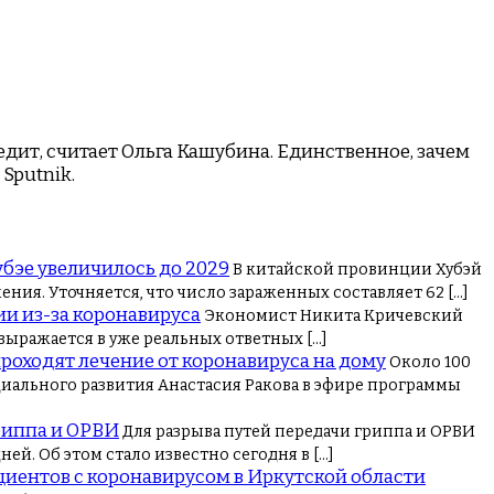
едит, считает Ольга Кашубина. Единственное, зачем
Sputnik.
убэе увеличилось до 2029
В китайской провинции Хубэй
ния. Уточняется, что число зараженных составляет 62 […]
ии из-за коронавируса
Экономист Никита Кричевский
 выражается в уже реальных ответных […]
проходят лечение от коронавируса на дому
Около 100
иального развития Анастасия Ракова в эфире программы
риппа и ОРВИ
Для разрыва путей передачи гриппа и ОРВИ
й. Об этом стало известно сегодня в […]
циентов с коронавирусом в Иркутской области