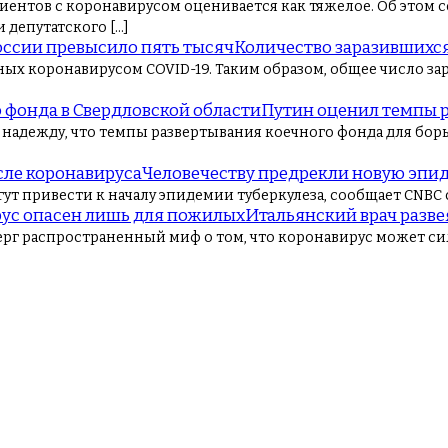
иентов с коронавирусом оценивается как тяжелое. Об этом с
 депутатского […]
Количество заразившихся
ых коронавирусом COVID-19. Таким образом, общее число за
Путин оценил темпы р
надежду, что темпы развертывания коечного фонда для борь
Человечеству предрекли новую эпи
т привести к началу эпидемии туберкулеза, сообщает CNBC с
Итальянский врач разве
ерг распространенный миф о том, что коронавирус может с