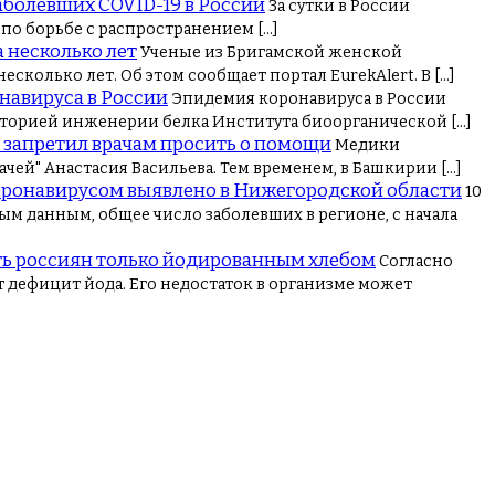
аболевших COVID-19 в России
За сутки в России
по борьбе с распространением […]
 несколько лет
Ученые из Бригамской женской
олько лет. Об этом сообщает портал EurekAlert. B […]
навируса в России
Эпидемия коронавируса в России
раторией инженерии белка Института биоорганической […]
 запретил врачам просить о помощи
Медики
чей" Анастасия Васильева. Тем временем, в Башкирии […]
коронавирусом выявлено в Нижегородской области
10
м данным, общее число заболевших в регионе, с начала
ь россиян только йодированным хлебом
Согласно
дефицит йода. Его недостаток в организме может