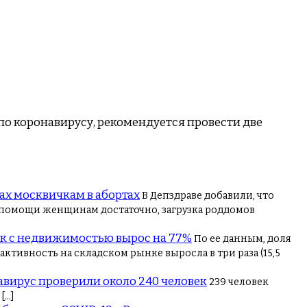
по коронавирусу, рекомендуется провести две
ах москвичкам в абортах
В Депздраве добавили, что
 помощи женщинам достаточно, загрузка роддомов
ок с недвижимостью вырос на 77%
По ее данным, доля
тивность на складском рынке выросла в три раза (15,5
авирус проверили около 240 человек
239 человек
[…]