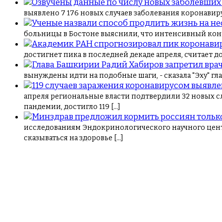
выявлено 7 176 новых случаев заболевания коронавир
больницы в Бостоне выяснили, что интенсивный контр
достигнет пика в последней декаде апреля, считает 
вынуждены идти на подобные шаги, - сказала "Эху" г
апреля региональные власти подтвердили 32 новых с
пандемии, достигло 119 […]
исследованиям Эндокринологического научного цент
сказываться на здоровье […]
Навигация
по
записям