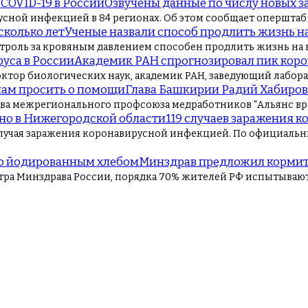
Озвучены данные по числу новых з
усной инфекцией в 84 регионах. Об этом сообщает оперштаб 
Ученые назвали способ продлить жизнь на
оль за кровяным давлением способен продлить жизнь на неск
Академик РАН спрогнозировал пик коро
доктор биологических наук, академик РАН, заведующий лабо
Глава Башкирии Радий Хабиров
лава межрегионального профсоюза медработников "Альянс вра
119 случаев заражения 
лучая заражения коронавирусной инфекцией. По официальны
Минздрав предложил кормит
ра Минздрава России, порядка 70% жителей РФ испытывают 