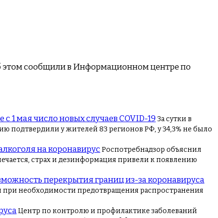
Об этом сообщили в Информационном центре по
 с 1 мая число новых случаев COVID-19
За сутки в
ю подтвердили у жителей 83 регионов РФ, у 34,3% не было
алкоголя на коронавирус
Роспотребнадзор объяснил
тмечается, страх и дезинформация привели к появлению
зможность перекрытия границ из-за коронавируса
я при необходимости предотвращения распространения
руса
Центр по контролю и профилактике заболеваний