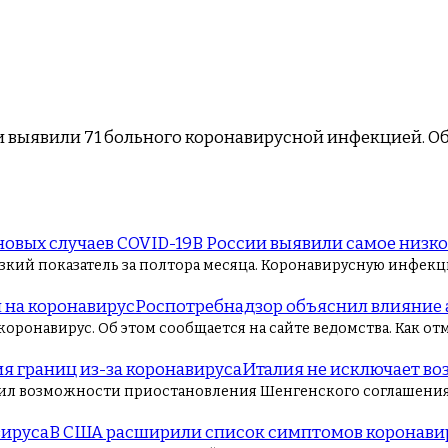
ки выявили 71 больного коронавирусной инфекцией. 
В России выявили самое низкое
кий показатель за полтора месяца. Коронавирусную инфекци
Роспотребнадзор объяснил влияние 
оронавирус. Об этом сообщается на сайте ведомства. Как о
Италия не исключает во
ил возможности приостановления Шенгенского соглашени
В США расширили список симптомов коронави