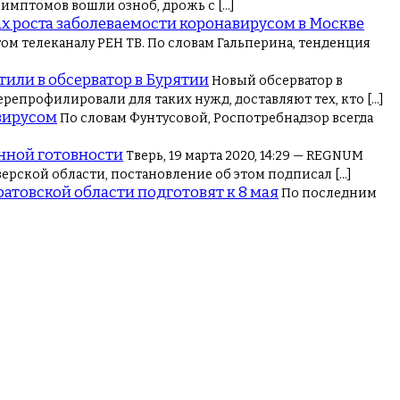
симптомов вошли озноб, дрожь с […]
ах роста заболеваемости коронавирусом в Москве
ом телеканалу РЕН ТВ. По словам Гальперина, тенденция
или в обсерватор в Бурятии
Новый обсерватор в
репрофилировали для таких нужд, доставляют тех, кто […]
вирусом
По словам Фунтусовой, Роспотребнадзор всегда
нной готовности
Тверь, 19 марта 2020, 14:29 — REGNUM
рской области, постановление об этом подписал […]
атовской области подготовят к 8 мая
По последним