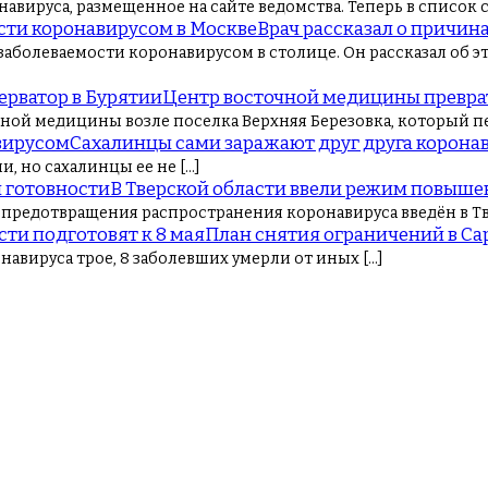
авируса, размещенное на сайте ведомства. Теперь в список 
Врач рассказал о причин
аболеваемости коронавирусом в столице. Он рассказал об эт
Центр восточной медицины преврат
ной медицины возле поселка Верхняя Березовка, который пе
Сахалинцы сами заражают друг друга корона
 но сахалинцы ее не […]
В Тверской области ввели режим повыше
редотвращения распространения коронавируса введён в Тве
План снятия ограничений в Сар
навируса трое, 8 заболевших умерли от иных […]