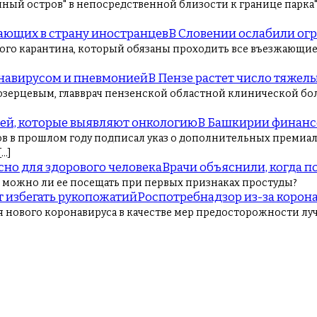
иный остров" в непосредственной близости к границе парка
В Словении ослабили ог
ного карантина, который обязаны проходить все въезжающие 
В Пензе растет число тяжел
зерцевым, главврач пензенской областной клинической бол
В Башкирии финанс
в в прошлом году подписал указ о дополнительных премиал
…]
Врачи объяснили, когда п
и можно ли ее посещать при первых признаках простуды?
Роспотребнадзор из-за корона
я нового коронавируса в качестве мер предосторожности лу