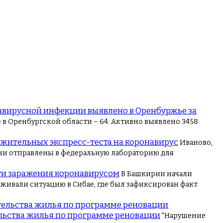
авирусной инфекции выявлено в Оренбуржье за
 в Оренбургской области – 64. Активно выявлено 3458
ожительных экспресс-теста на коронавирус
Иваново,
они отправлены в федеральную лабораторию для
ги заражения коронавирусом
В Башкирии начали
еживали ситуацию в Сибае, где был зафиксирован факт
ельства жилья по программе реновации
"Нарушение