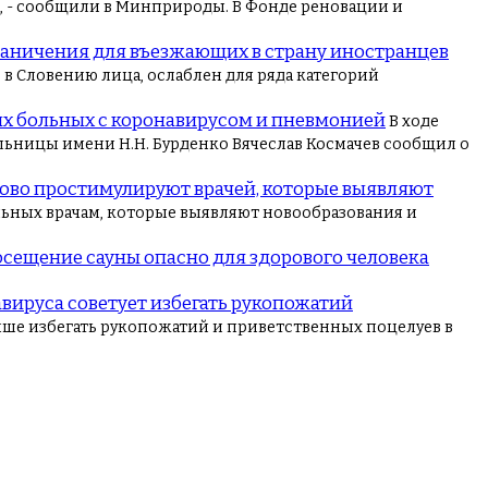
", - сообщили в Минприроды. В Фонде реновации и
раничения для въезжающих в страну иностранцев
в Словению лица, ослаблен для ряда категорий
ых больных с коронавирусом и пневмонией
В ходе
ьницы имени Н.Н. Бурденко Вячеслав Космачев сообщил о
ово простимулируют врачей, которые выявляют
ьных врачам, которые выявляют новообразования и
осещение сауны опасно для здорового человека
вируса советует избегать рукопожатий
чше избегать рукопожатий и приветственных поцелуев в