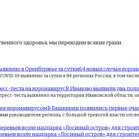
твенного здоровья, мы переходим всякие грани.
64 новых случая корон
VID-19 выявлено за сутки в 84 регионах России, в том числе
В Иваново выявили два пол
спресс-теста выявлено на территории Ивановской области, 
В Башкирии появились первые оча
овам руководителя региона, с большой тревогой власти отсл
ревьев возле нацпарка «Лосиный остров» для строит