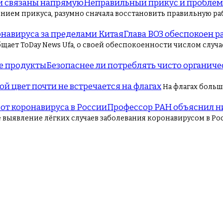
Неправильный прикус и проблем
нием прикуса, разумно сначала восстановить правильную ра
Глава ВОЗ обеспокоен 
общает ToDay News Ufa, о своей обеспокоенности числом сл
Безопаснее ли потреблять чисто органич
ой цвет почти не встречается на флагах
На флагах больш
Профессор РАН объяснил ни
ыявление лёгких случаев заболевания коронавирусом в Рос