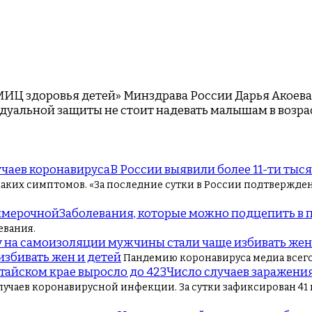
ИЦ здоровья детей» Минздрава России Дарья Акоева 
дуальной защиты не стоит надевать малышам в возраст
В России выявили более 11-ти тыс
ких симптомов. «За последние сутки в России подтвержденн
Заболевания, которые можно подцепить в
евания.
збивать жен и детей
Пандемию коронавируса медиа всего
Число случаев заражения
лучаев коронавирусной инфекции. За сутки зафиксирован 41