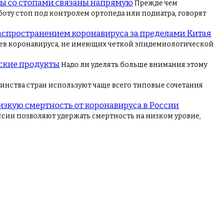
ы со стопами связаны напрямую
Прежде чем
боту стоп под контролем ортопеда или подиатра, говорят
распространением коронавируса за пределами Китая
учаев коронавируса, не имеющих четкой эпидемиологической
еские продукты
Надо ли уделять больше внимания этому
инства стран используют чаще всего типовые сочетания
зкую смертность от коронавируса в России
сии позволяют удержать смертность на низком уровне,