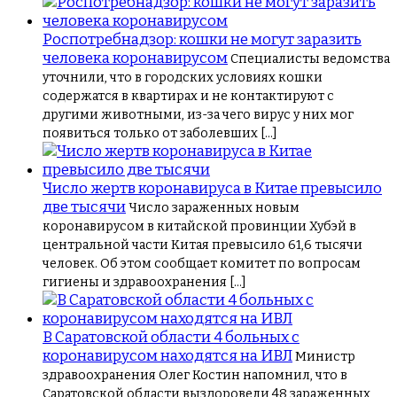
Роспотребнадзор: кошки не могут заразить
человека коронавирусом
Специалисты ведомства
уточнили, что в городских условиях кошки
содержатся в квартирах и не контактируют с
другими животными, из-за чего вирус у них мог
появиться только от заболевших […]
Число жертв коронавируса в Китае превысило
две тысячи
Число зараженных новым
коронавирусом в китайской провинции Хубэй в
центральной части Китая превысило 61,6 тысячи
человек. Об этом сообщает комитет по вопросам
гигиены и здравоохранения […]
В Саратовской области 4 больных с
коронавирусом находятся на ИВЛ
Министр
здравоохранения Олег Костин напомнил, что в
Саратовской области выздоровели 48 зараженных