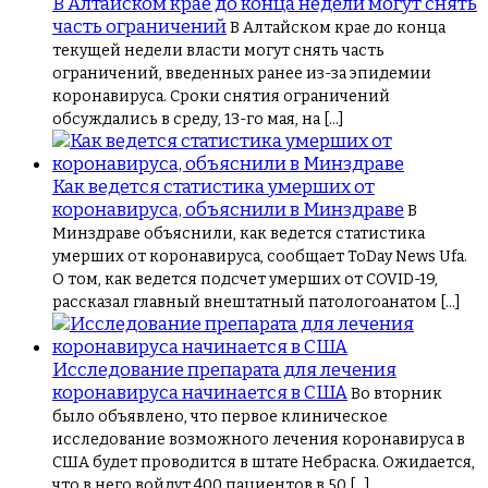
В Алтайском крае до конца недели могут снять
часть ограничений
В Алтайском крае до конца
текущей недели власти могут снять часть
ограничений, введенных ранее из-за эпидемии
коронавируса. Сроки снятия ограничений
обсуждались в среду, 13-го мая, на […]
Как ведется статистика умерших от
коронавируса, объяснили в Минздраве
В
Минздраве объяснили, как ведется статистика
умерших от коронавируса, сообщает ToDay News Ufa.
О том, как ведется подсчет умерших от COVID-19,
рассказал главный внештатный патологоанатом […]
Исследование препарата для лечения
коронавируса начинается в США
Во вторник
было объявлено, что первое клиническое
исследование возможного лечения коронавируса в
США будет проводится в штате Небраска. Ожидается,
что в него войдут 400 пациентов в 50 […]